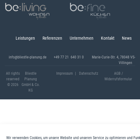
Leistungen
Referenzen
Unternehmen
Kontakt
News
info@bliestle-planung.de
+49 77 21 640 31 0
Marie-Curie-Str. 4, 78048 VS-
Villingen
All rights
Bliestle
Impressum
Datenschutz
AGB /
reserved
Planung
Widerrufsformular
© 2026
GmbH & Co.
KG
Wir verwenden Cookies, um unsere Website und unseren Service zu optimieren und Funk